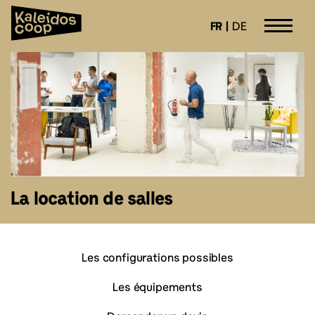
Panneau de gestion des cookies
FR
DE
Aller
Kaleidoscoop
Lieu de vie et de travail transfrontalier
directement
au
contenu
La location de salles
Les configurations possibles
Les équipements