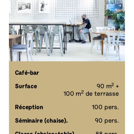
Café-bar
2
Surface
90 m
+
2
100 m
de terrasse
Réception
100 pers.
Séminaire (chaise).
90 pers.