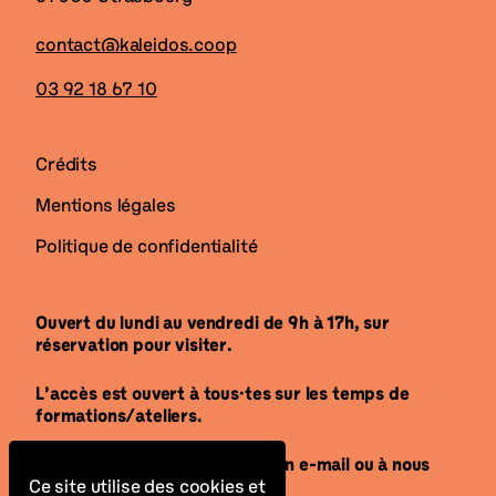
contact@kaleidos.coop
03 92 18 67 10
Crédits
Mentions légales
Politique de confidentialité
Ouvert du lundi au vendredi de 9h à 17h, sur
réservation pour visiter.
L’accès est ouvert à tous·tes sur les temps de
formations/ateliers.
N’hésitez pas à nous envoyer un e-mail ou à nous
Ce site utilise des cookies et
appeler pour venir visiter.