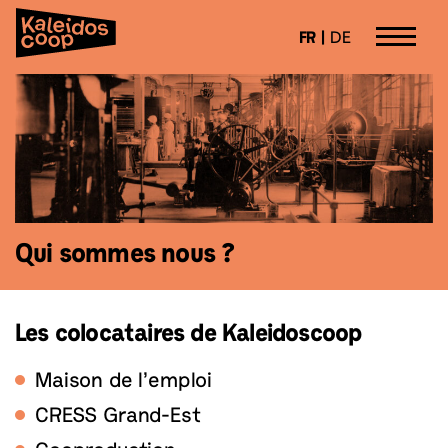
Panneau de gestion des cookies
FR
DE
Aller
Kaleidoscoop
Lieu de vie et de travail transfrontalier
directement
au
contenu
Qui sommes nous ?
Les colocataires de Kaleidoscoop
Maison de l’emploi
CRESS Grand-Est