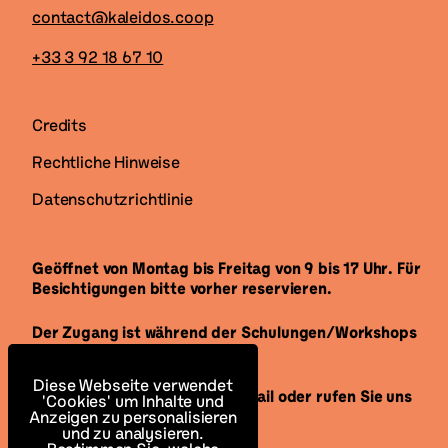
contact@kaleidos.coop
+33 3 92 18 67 10
Credits
Rechtliche Hinweise
Datenschutzrichtlinie
Geöffnet von Montag bis Freitag von 9 bis 17 Uhr. Für
Besichtigungen bitte vorher reservieren.
Der Zugang ist während der Schulungen/Workshops
für alle offen.
Diese Webseite verwendet
Senden Sie uns gerne eine E-Mail oder rufen Sie uns
'Cookies' um Inhalte und
an, um uns zu besuchen.
Anzeigen zu personalisieren
und zu analysieren.