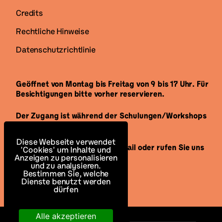
Credits
Rechtliche Hinweise
Datenschutzrichtlinie
Geöffnet von Montag bis Freitag von 9 bis 17 Uhr. Für
Besichtigungen bitte vorher reservieren.
Der Zugang ist während der Schulungen/Workshops
für alle offen.
Diese Webseite verwendet
Senden Sie uns gerne eine E-Mail oder rufen Sie uns
'Cookies' um Inhalte und
an, um uns zu besuchen.
Anzeigen zu personalisieren
und zu analysieren.
Bestimmen Sie, welche
Dienste benutzt werden
dürfen
Alle akzeptieren