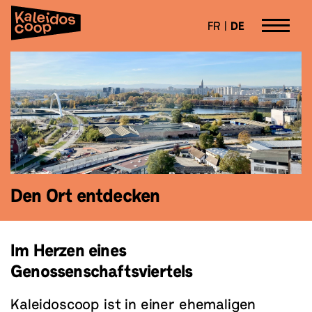
Cookie-Einstellungen
FR
DE
Aller
Kaleidoscoop
Lieu de vie et de travail transfrontalier
directement
au
contenu
Den Ort entdecken
Im Herzen eines
Genossenschaftsviertels
Kaleidoscoop ist in einer ehemaligen